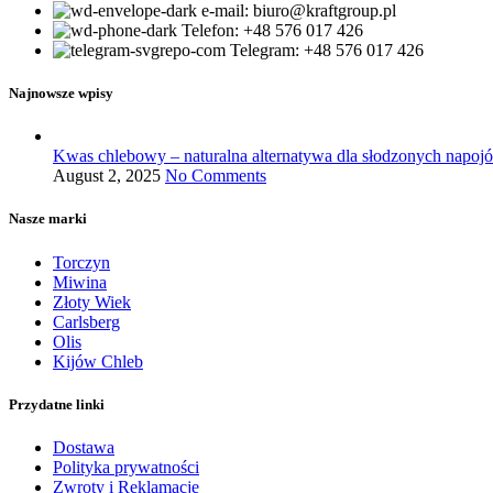
e-mail: biuro@kraftgroup.pl
Telefon: +48 576 017 426
Telegram: +48 576 017 426
Najnowsze wpisy
Kwas chlebowy – naturalna alternatywa dla słodzonych napoj
August 2, 2025
No Comments
Nasze marki
Torczyn
Miwina
Złoty Wiek
Carlsberg
Olis
Kijów Chleb
Przydatne linki
Dostawa
Polityka prywatności
Zwroty i Reklamacje