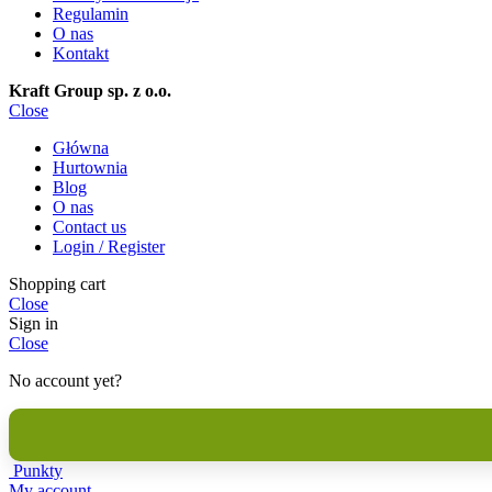
Regulamin
O nas
Kontakt
Kraft Group sp. z o.o.
Close
Główna
Hurtownia
Blog
O nas
Contact us
Login / Register
Shopping cart
Close
Sign in
Close
No account yet?
Punkty
My account