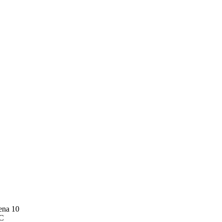
ena 10
 C